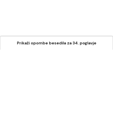
Prikaži
opombe besedila
za
34
. poglavje