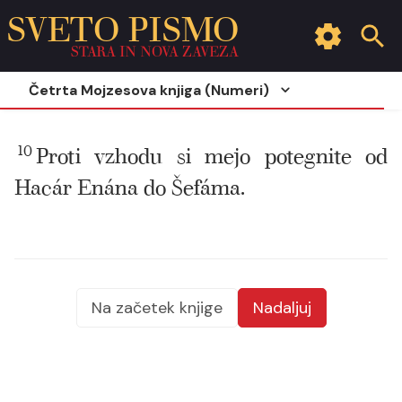
SVETO PISMO
STARA IN NOVA ZAVEZA
Četrta Mojzesova knjiga (Numeri)
10
Proti vzhodu si mejo potegnite od
Hacár Enána do Šefáma.
Na začetek knjige
Nadaljuj