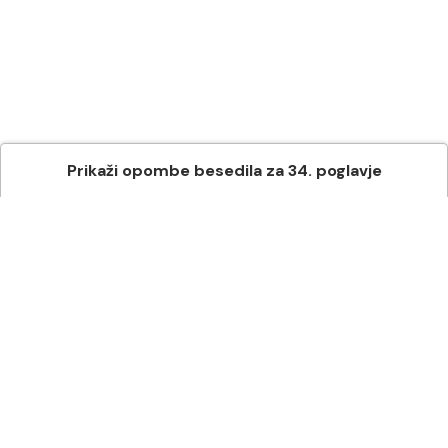
Prikaži
opombe besedila
za
34
. poglavje