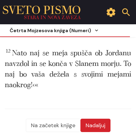
SVETO PISMO
STARA IN NOVA ZAVEZA
Četrta Mojzesova knjiga (Numeri)
12
Nato naj se meja spušča ob Jordanu
navzdol in se konča v Slanem morju. To
naj bo vaša dežela s svojimi mejami
naokrog!‹«
Na začetek knjige
Nadaljuj