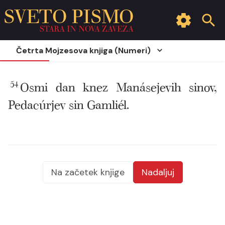
SVETO PISMO
STARA IN NOVA ZAVEZA
Četrta Mojzesova knjiga (Numeri)
54
Osmi dan knez Manásejevih sinov,
Pedacúrjev sin Gamliél.
Na začetek knjige
Nadaljuj