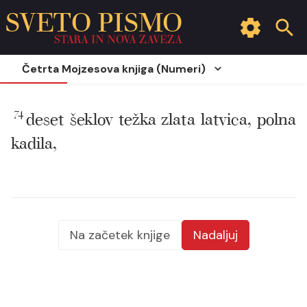
SVETO PISMO
STARA IN NOVA ZAVEZA
Četrta Mojzesova knjiga (Numeri)
74
deset šeklov težka zlata latvica, polna
kadila,
Na začetek knjige
Nadaljuj