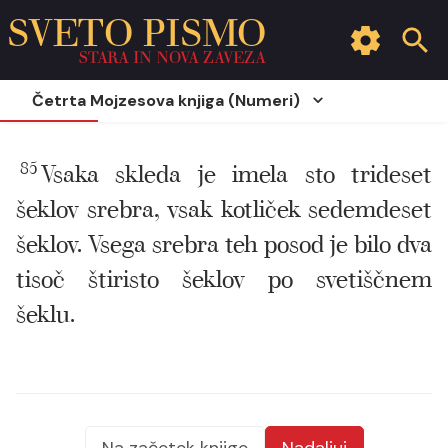
SVETO PISMO
STARA IN NOVA ZAVEZA
Četrta Mojzesova knjiga (Numeri)
85
Vsaka skleda je imela sto trideset
šeklov srebra, vsak kotliček sedemdeset
šeklov. Vsega srebra teh posod je bilo dva
tisoč štiristo šeklov po svetiščnem
šeklu.