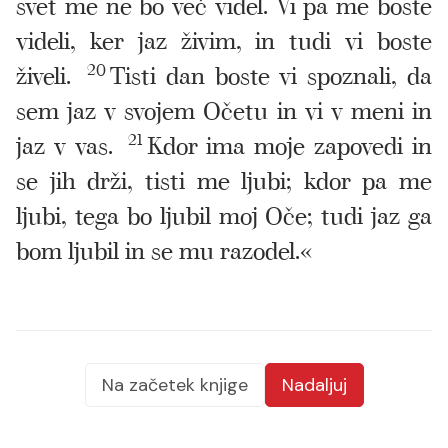
svet me ne bo več videl. Vi pa me boste
videli, ker jaz živim, in tudi vi boste
živeli.
20
Tisti dan boste vi spoznali, da
sem jaz v svojem Očetu in vi v meni in
jaz v vas.
21
Kdor ima moje zapovedi in
se jih drži, tisti me ljubi; kdor pa me
ljubi, tega bo ljubil moj Oče; tudi jaz ga
bom ljubil in se mu razodel.«
Na začetek knjige
Nadaljuj