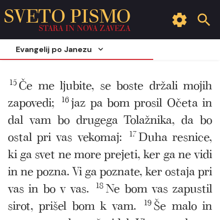
SVETO PISMO
STARA IN NOVA ZAVEZA
Evangelij po Janezu
15
Če me ljubite, se boste držali mojih
zapovedi;
16
jaz pa bom prosil Očeta in
dal vam bo drugega Tolažnika, da bo
ostal pri vas vekomaj:
17
Duha resnice,
ki ga svet ne more prejeti, ker ga ne vidi
in ne pozna. Vi ga poznate, ker ostaja pri
vas in bo v vas.
18
Ne bom vas zapustil
sirot, prišel bom k vam.
19
Še malo in