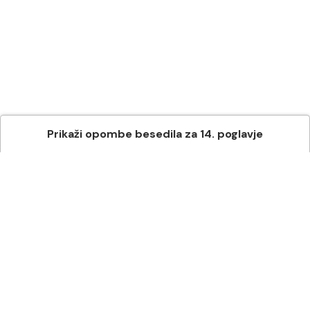
Prikaži
opombe besedila
za
14
. poglavje