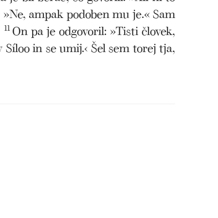
ili: »Ne, ampak podoben mu je.« Sam
11
On pa je odgovoril: »Tisti človek,
Síloo in se umij.‹ Šel sem torej tja,