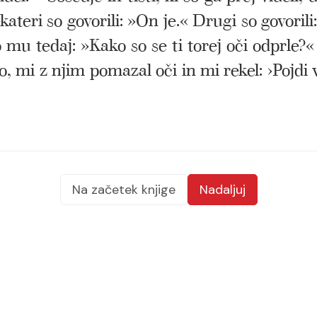
kateri so govorili: »On je.« Drugi so govor
o mu tedaj: »Kako so se ti torej oči odprle?«
o, mi z njim pomazal oči in mi rekel: ›Pojdi v 
Na začetek knjige
Nadaljuj