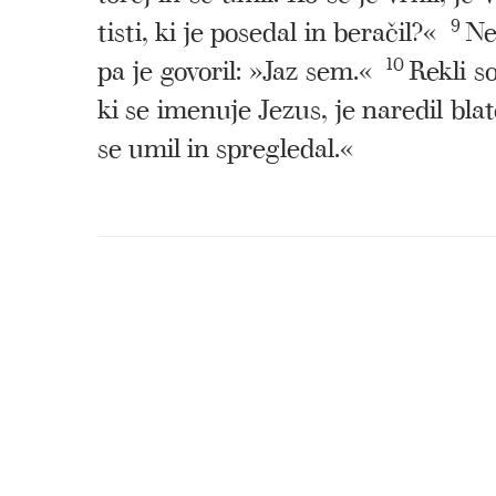
tisti, ki je posedal in beračil?«
9
Ne
pa je govoril: »Jaz sem.«
10
Rekli s
ki se imenuje Jezus, je naredil blat
se umil in spregledal.«