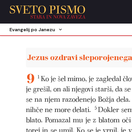
SVETO PISMO
STARA IN NOVA ZAVEZA
Evangelij po Janezu
Jezus ozdravi sleporojeneg
1
Ko je šel mimo, je zagledal člov
9
je grešil, on ali njegovi starši, da se
se na njem razodenejo Božja dela.
nihče ne more delati.
5
Dokler sem
blato. Pomazal mu je z blatom oči
torej in se umil. Ko se je vrnil, je v