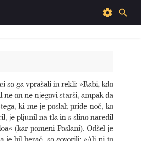
i so ga vprašali in rekli: »Rabi, kdo
il ne on ne njegovi starši, ampak da
tega, ki me je poslal; pride noč, ko
il, je pljunil na tla in s slino naredil
íloa« (kar pomeni Poslani). Odšel je
a je bil berač, so govorili: »Ali ni to