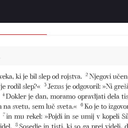
a
eka, ki je bil slep od rojstva.
2
Njegovi učenc
 je rodil slep?«
3
Jezus je odgovoril: »Ni greš
4
Dokler je dan, moramo opravljati dela tis
 na svetu, sem luč sveta.«
6
Ko je to izgovor
7
in mu rekel: »Pojdi in se umij v kopeli S
idel.
8
Sosedje in tisti, ki so ga prej videli, d