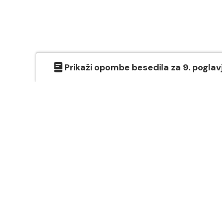
Prikaži
opombe besedila
za
9
. poglav
O SVETEM PISMU