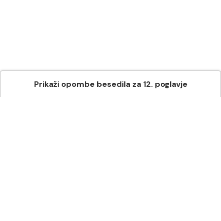
Prikaži
opombe besedila
za
12
. poglavje