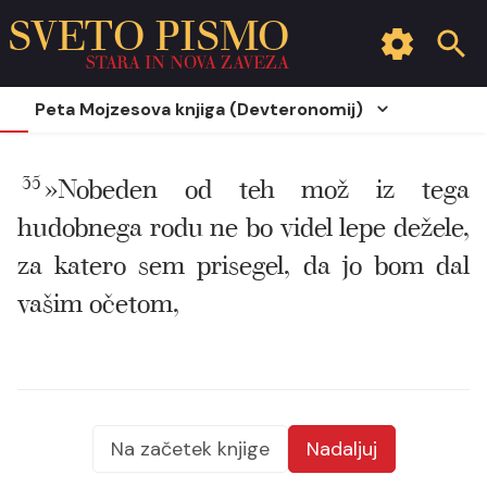
SVETO PISMO
STARA IN NOVA ZAVEZA
Peta Mojzesova knjiga (Devteronomij)
35
»Nobeden od teh mož iz tega
hudobnega rodu ne bo videl lepe dežele,
za katero sem prisegel, da jo bom dal
vašim očetom,
Na začetek knjige
Nadaljuj