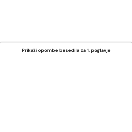
Prikaži
opombe besedila
za
1
. poglavje