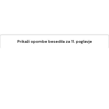
Prikaži
opombe besedila
za
11
. poglavje