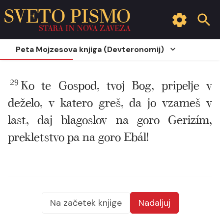
SVETO PISMO
STARA IN NOVA ZAVEZA
Peta Mojzesova knjiga (Devteronomij)
29
Ko te Gospod, tvoj Bog, pripelje v
deželo, v katero greš, da jo vzameš v
last, daj blagoslov na goro Gerizím,
prekletstvo pa na goro Ebál!
Na začetek knjige
Nadaljuj