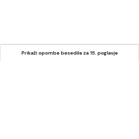
Prikaži
opombe besedila
za
15
. poglavje