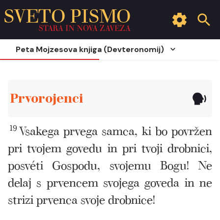
SVETO PISMO
STARA IN NOVA ZAVEZA
Peta Mojzesova knjiga (Devteronomij)
Prvorojenci
19
Vsakega prvega samca, ki bo povržen
pri tvojem govedu in pri tvoji drobnici,
posvéti Gospodu, svojemu Bogu! Ne
delaj s prvencem svojega goveda in ne
strizi prvenca svoje drobnice!