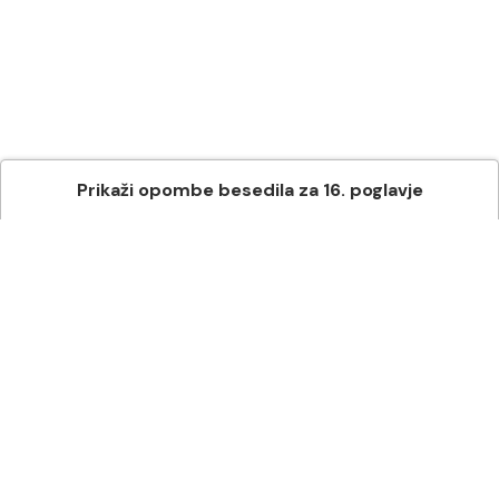
Prikaži
opombe besedila
za
16
. poglavje