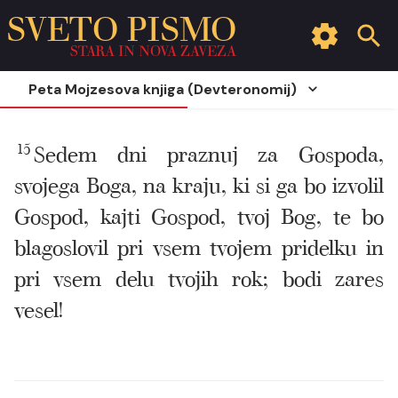
SVETO PISMO
STARA IN NOVA ZAVEZA
Peta Mojzesova knjiga (Devteronomij)
15
Sedem dni praznuj za Gospoda,
svojega Boga, na kraju, ki si ga bo izvolil
Gospod, kajti Gospod, tvoj Bog, te bo
blagoslovil pri vsem tvojem pridelku in
pri vsem delu tvojih rok; bodi zares
vesel!