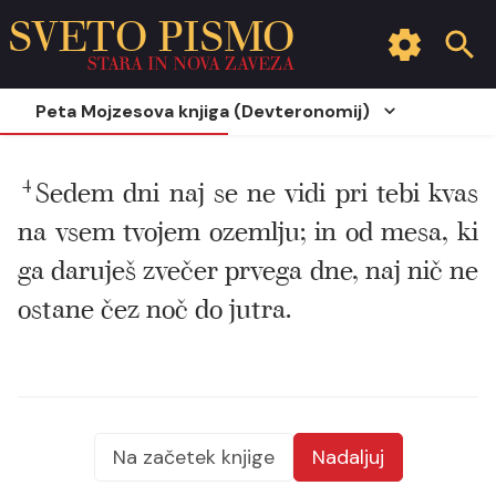
SVETO PISMO
STARA IN NOVA ZAVEZA
Peta Mojzesova knjiga (Devteronomij)
4
Sedem dni naj se ne vidi pri tebi kvas
na vsem tvojem ozemlju; in od mesa, ki
ga daruješ zvečer prvega dne, naj nič ne
ostane čez noč do jutra.
Na začetek knjige
Nadaljuj