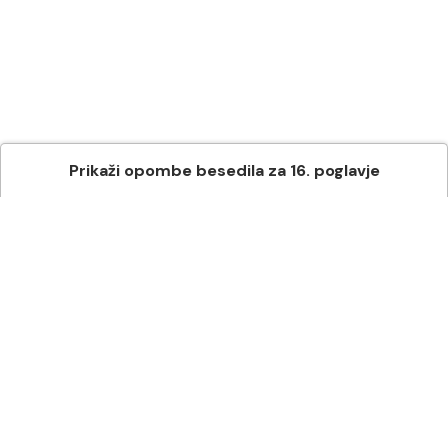
Prikaži
opombe besedila
za
16
. poglavje