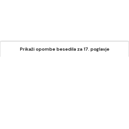
Prikaži
opombe besedila
za
17
. poglavje