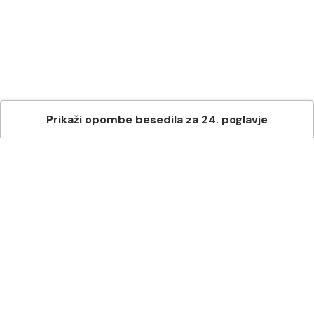
Prikaži
opombe besedila
za
24
. poglavje