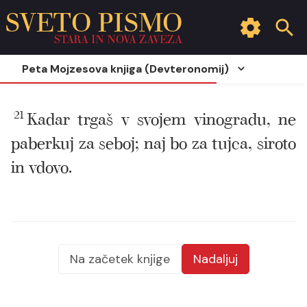
SVETO PISMO
STARA IN NOVA ZAVEZA
Peta Mojzesova knjiga (Devteronomij)
21
Kadar trgaš v svojem vinogradu, ne
paberkuj za seboj; naj bo za tujca, siroto
in vdovo.
Na začetek knjige
Nadaljuj