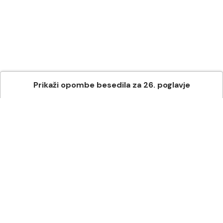
Prikaži
opombe besedila
za
26
. poglavje