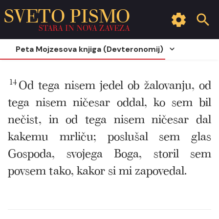
SVETO PISMO
STARA IN NOVA ZAVEZA
Peta Mojzesova knjiga (Devteronomij)
14
Od tega nisem jedel ob žalovanju, od
tega nisem ničesar oddal, ko sem bil
nečist, in od tega nisem ničesar dal
kakemu mrliču; poslušal sem glas
Gospoda, svojega Boga, storil sem
povsem tako, kakor si mi zapovedal.