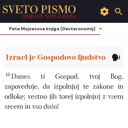
SVETO PISMO
STARA IN NOVA ZAVEZA
Peta Mojzesova knjiga (Devteronomij)
Izrael je Gospodovo ljudstvo
16
Danes ti Gospod, tvoj Bog,
zapoveduje, da izpolnjuj te zakone in
odloke; vestno jih torej izpolnjuj z vsem
srcem in vso dušo!