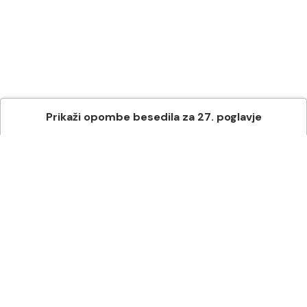
Prikaži
opombe besedila
za
27
. poglavje