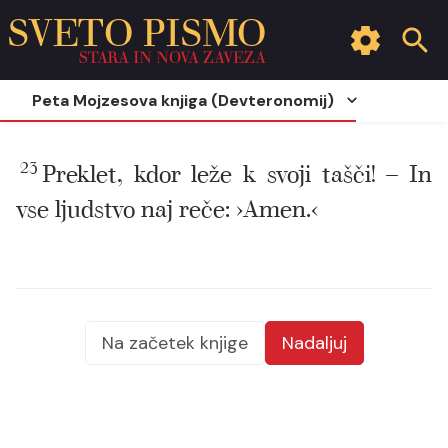
SVETO PISMO
STARA IN NOVA ZAVEZA
Peta Mojzesova knjiga (Devteronomij)
23
Preklet, kdor leže k svoji tašči! – In
vse ljudstvo naj reče: ›Amen.‹
Na začetek knjige
Nadaljuj