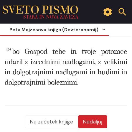
SVETO PISMO
STARA IN NOVA ZAVEZA
Peta Mojzesova knjiga (Devteronomij)
59
bo Gospod tebe in tvoje potomce
udaril z izrednimi nadlogami, z velikimi
in dolgotrajnimi nadlogami in hudimi in
dolgotrajnimi boleznimi.
Na začetek knjige
Nadaljuj