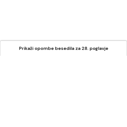
Prikaži
opombe besedila
za
28
. poglavje