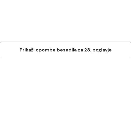
Prikaži
opombe besedila
za
28
. poglavje