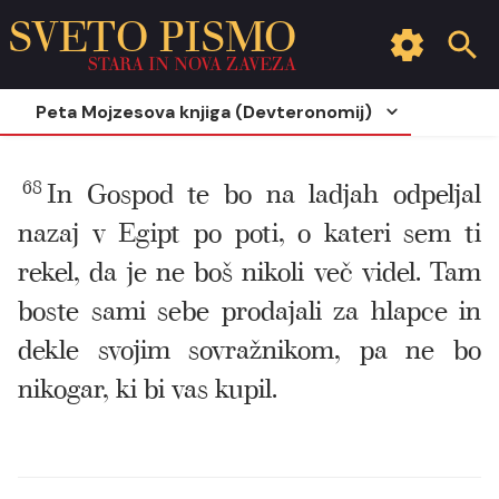
SVETO PISMO
STARA IN NOVA ZAVEZA
Peta Mojzesova knjiga (Devteronomij)
68
In Gospod te bo na ladjah odpeljal
nazaj v Egipt po poti, o kateri sem ti
rekel, da je ne boš nikoli več videl. Tam
boste sami sebe prodajali za hlapce in
dekle svojim sovražnikom, pa ne bo
nikogar, ki bi vas kupil.