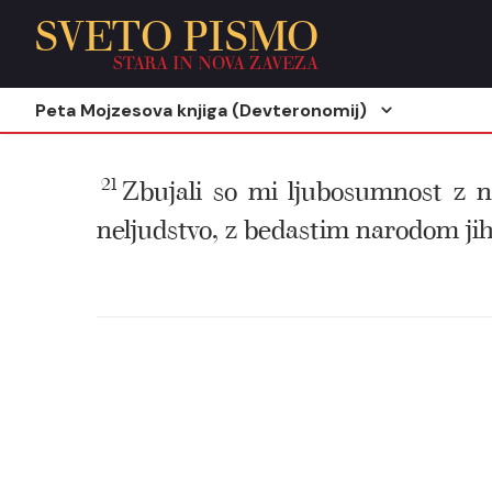
SVETO PISMO
STARA IN NOVA ZAVEZA
Peta Mojzesova knjiga (Devteronomij)
21
Zbujali so mi ljubosumnost z n
neljudstvo, z bedastim narodom jih