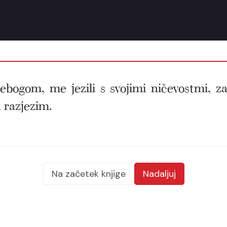
ebogom, me jezili s svojimi ničevostmi, z
 razjezim.
Na začetek knjige
Nadaljuj