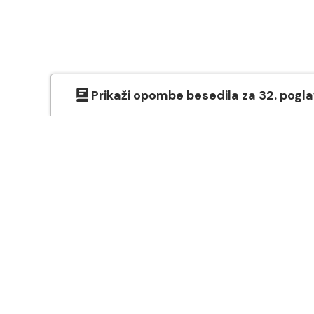
Prikaži
opombe besedila
za
32
. pogl
O SVETEM PISMU