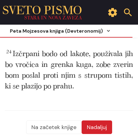
SVETO PISMO
STARA IN NOVA ZAVEZA
Peta Mojzesova knjiga (Devteronomij)
24
Izčrpani bodo od lakote, použivala jih
bo vročica in grenka kuga, zobe zverin
bom poslal proti njim s strupom tistih,
ki se plazijo po prahu.
Na začetek knjige
Nadaljuj