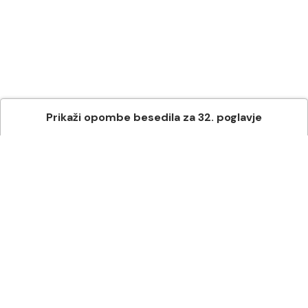
Prikaži
opombe besedila
za
32
. poglavje