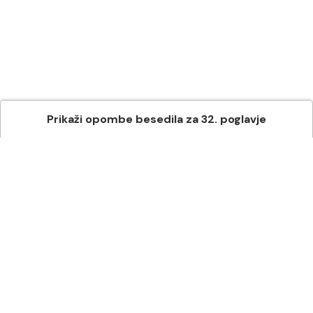
Prikaži
opombe besedila
za
32
. poglavje