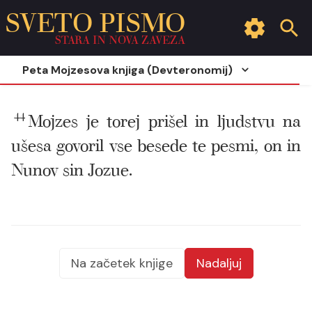
SVETO PISMO
STARA IN NOVA ZAVEZA
Peta Mojzesova knjiga (Devteronomij)
44
Mojzes je torej prišel in ljudstvu na
ušesa govoril vse besede te pesmi, on in
Nunov sin Jozue.
Na začetek knjige
Nadaljuj