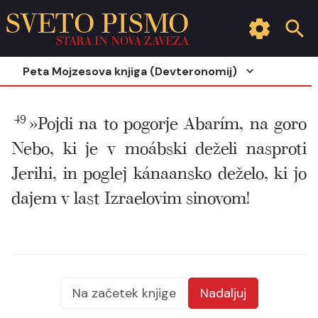
SVETO PISMO
STARA IN NOVA ZAVEZA
Peta Mojzesova knjiga (Devteronomij)
49
»Pojdi na to pogorje Abarím, na goro
Nebo, ki je v moábski deželi nasproti
Jerihi, in poglej kánaansko deželo, ki jo
dajem v last Izraelovim sinovom!
Na začetek knjige
Nadaljuj