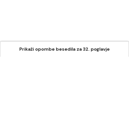
Prikaži
opombe besedila
za
32
. poglavje