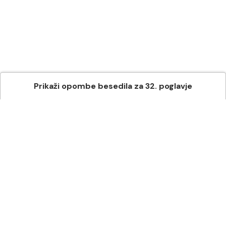
Prikaži
opombe besedila
za
32
. poglavje