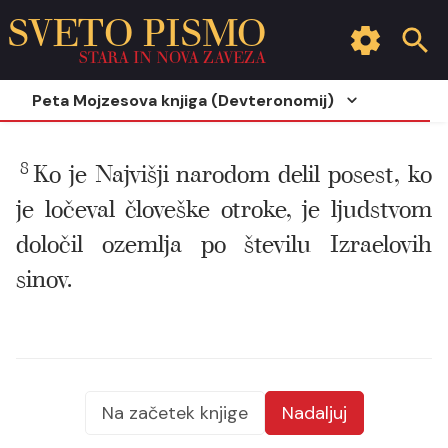
SVETO PISMO
STARA IN NOVA ZAVEZA
Peta Mojzesova knjiga (Devteronomij)
8
Ko je Najvišji narodom delil posest, ko
je ločeval človeške otroke, je ljudstvom
določil ozemlja po številu Izraelovih
sinov.
Na začetek knjige
Nadaljuj