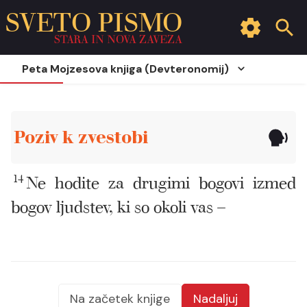
SVETO PISMO
STARA IN NOVA ZAVEZA
Peta Mojzesova knjiga (Devteronomij)
Poziv k zvestobi
14
Ne hodite za drugimi bogovi izmed
bogov ljudstev, ki so okoli vas –
Na začetek knjige
Nadaljuj