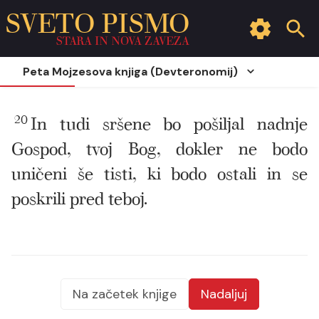
SVETO PISMO
STARA IN NOVA ZAVEZA
Peta Mojzesova knjiga (Devteronomij)
20
In tudi sršene bo pošiljal nadnje
Gospod, tvoj Bog, dokler ne bodo
uničeni še tisti, ki bodo ostali in se
poskrili pred teboj.
Na začetek knjige
Nadaljuj