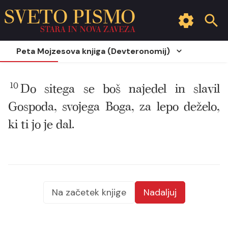
SVETO PISMO
STARA IN NOVA ZAVEZA
Peta Mojzesova knjiga (Devteronomij)
10
Do sitega se boš najedel in slavil
Gospoda, svojega Boga, za lepo deželo,
ki ti jo je dal.
Na začetek knjige
Nadaljuj