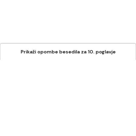
Prikaži
opombe besedila
za
10
. poglavje