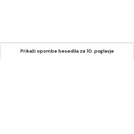
Prikaži
opombe besedila
za
10
. poglavje