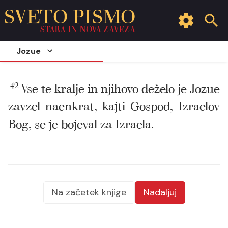
SVETO PISMO
STARA IN NOVA ZAVEZA
Jozue
42
Vse te kralje in njihovo deželo je Jozue
zavzel naenkrat, kajti Gospod, Izraelov
Bog, se je bojeval za Izraela.
Na začetek knjige
Nadaljuj