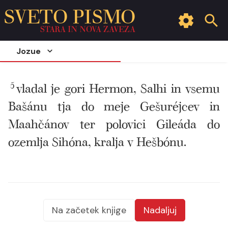
SVETO PISMO
STARA IN NOVA ZAVEZA
Jozue
5
vladal je gori Hermon, Salhi in vsemu
Bašánu tja do meje Gešuréjcev in
Maahčánov ter polovici Gileáda do
ozemlja Sihóna, kralja v Hešbónu.
Na začetek knjige
Nadaljuj