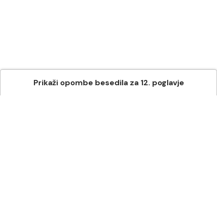
Prikaži
opombe besedila
za
12
. poglavje