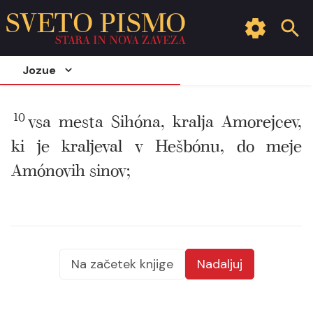
SVETO PISMO
STARA IN NOVA ZAVEZA
Jozue
10
vsa mesta Sihóna, kralja Amorejcev,
ki je kraljeval v Hešbónu, do meje
Amónovih sinov;
Na začetek knjige
Nadaljuj