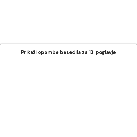
Prikaži
opombe besedila
za
13
. poglavje