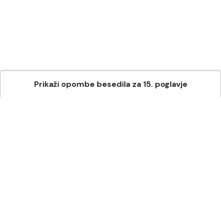
Prikaži
opombe besedila
za
15
. poglavje