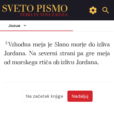
SVETO PISMO
STARA IN NOVA ZAVEZA
Jozue
5
Vzhodna meja je Slano morje do izliva
Jordana. Na severni strani pa gre meja
od morskega rtiča ob izlivu Jordana,
Na začetek knjige
Nadaljuj