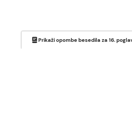
Prikaži
opombe besedila
za
16
. pogla
O SVETEM PISMU