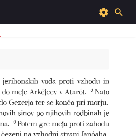
 jerihonskih voda proti vzhodu in
 do meje Arkéjcev v Atarót.
3
Nato
do Gezerja ter se konča pri morju.
movih sinov po njihovih rodbinah je
óna.
6
Potem gre meja proti zahodu
e čezenj na vzhodni strani Janóaha.