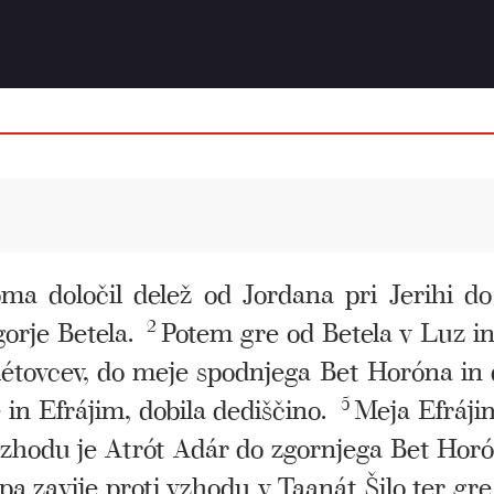
ma določil delež od Jordana pri Jerihi do
gorje Betela.
2
Potem gre od Betela v Luz in
létovcev, do meje spodnjega Bet Horóna in 
in Efrájim, dobila dediščino.
5
Meja Efráji
 vzhodu je Atrót Adár do zgornjega Bet Hor
pa zavije proti vzhodu v Taanát Šilo ter gr