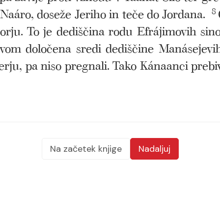
 Naáro, doseže Jeriho in teče do Jordana.
8
rju. To je dediščina rodu Efrájimovih sino
ovom določena sredi dediščine Manásejevih
zerju, pa niso pregnali. Tako Kánaanci preb
Na začetek knjige
Nadaljuj