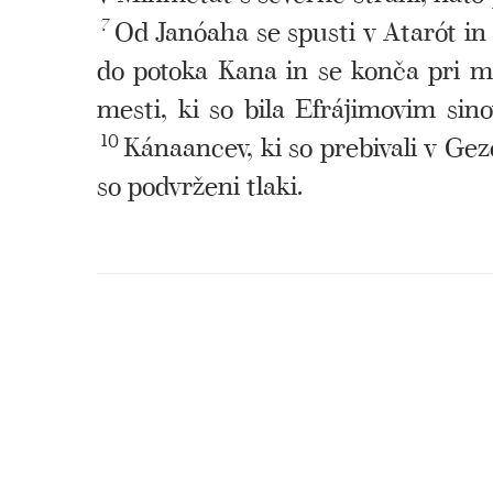
7
Od Janóaha se spusti v Atarót in
do potoka Kana in se konča pri mo
mesti, ki so bila Efrájimovim sin
10
Kánaancev, ki so prebivali v Ge
so podvrženi tlaki.