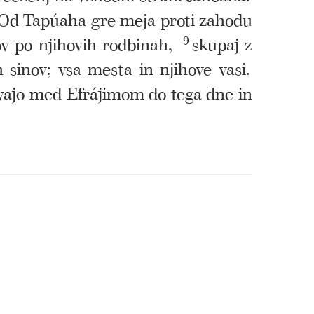
Od Tapúaha gre meja proti zahodu
v po njihovih rodbinah,
9
skupaj z
 sinov; vsa mesta in njihove vasi.
ivajo med Efrájimom do tega dne in