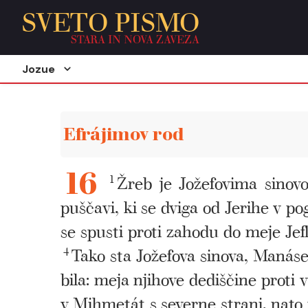
SVETO PISMO
STARA IN NOVA ZAVEZA
Jozue
Efrájimov rod
1
Žreb je Jožefovima sinovo
16
puščavi, ki se dviga od Jerihe v po
se spusti proti zahodu do meje Jef
4
Tako sta Jožefova sinova, Manáse 
bila: meja njihove dediščine proti
v Mihmetát s severne strani, nato 