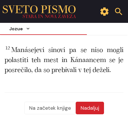
SVETO PISMO
STARA IN NOVA ZAVEZA
Jozue
12
Manásejevi sinovi pa se niso mogli
polastiti teh mest in Kánaancem se je
posrečilo, da so prebivali v tej deželi.
Na začetek knjige
Nadaljuj