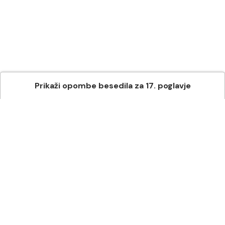
Prikaži
opombe besedila
za
17
. poglavje