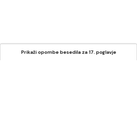
Prikaži
opombe besedila
za
17
. poglavje