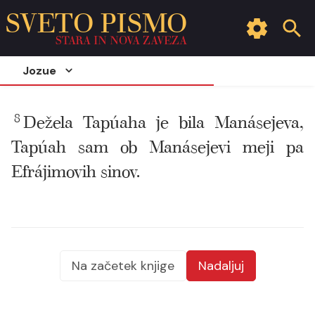
SVETO PISMO
STARA IN NOVA ZAVEZA
Jozue
8
Dežela Tapúaha je bila Manásejeva,
Tapúah sam ob Manásejevi meji pa
Efrájimovih sinov.
Na začetek knjige
Nadaljuj