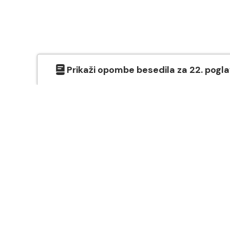
Prikaži
opombe besedila
za
22
. pogl
O SVETEM PISMU