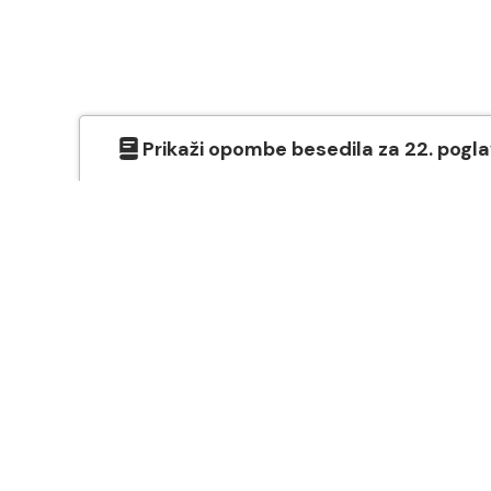
Prikaži
opombe besedila
za
22
. pogl
O SVETEM PISMU