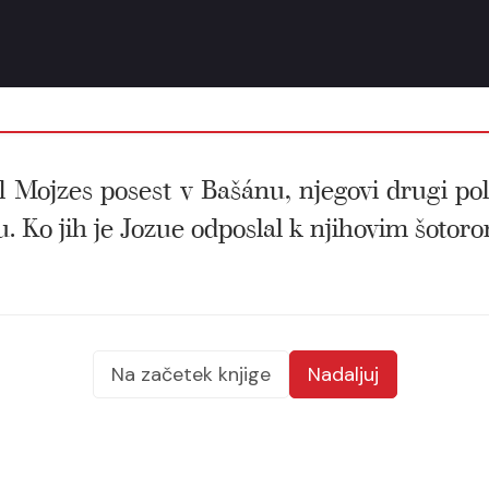
 Mojzes posest v Bašánu, njegovi drugi polov
 Ko jih je Jozue odposlal k njihovim šotorom,
Na začetek knjige
Nadaljuj