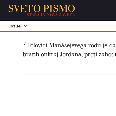
SVETO PISMO
STARA IN NOVA ZAVEZA
Jozue
7
Polovici Manásejevega rodu je dal
bratih onkraj Jordana, proti zahodu.