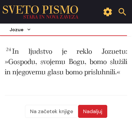
SVETO PISMO
STARA IN NOVA ZAVEZA
Jozue
24
In ljudstvo je reklo Jozuetu:
»Gospodu, svojemu Bogu, bomo služili
in njegovemu glasu bomo prisluhnili.«
Na začetek knjige
Nadaljuj