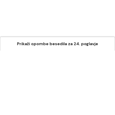
Prikaži
opombe besedila
za
24
. poglavje