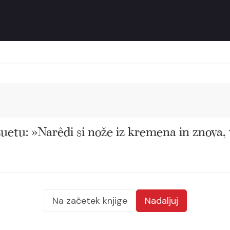
uetu: »Narêdi si nože iz kremena in znova, v
Na začetek knjige
Nadaljuj