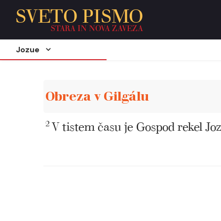
SVETO PISMO
STARA IN NOVA ZAVEZA
Jozue
Obreza v Gilgálu
2
V tistem času je Gospod rekel Joz