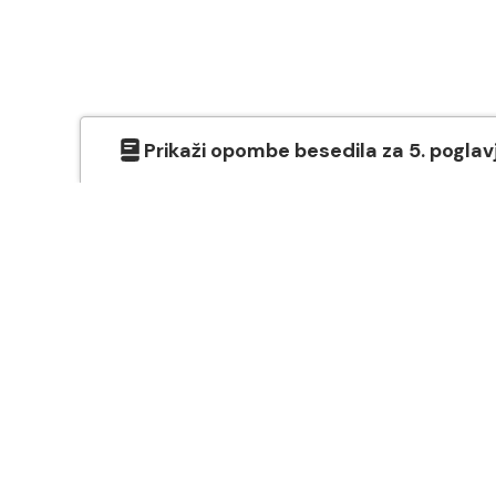
Prikaži
opombe besedila
za
5
. poglav
O SVETEM PISMU