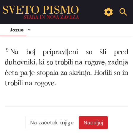
SVETO PISMO
STARA IN NOVA ZAVEZA
Jozue
9
Na boj pripravljeni so šli pred
duhovniki, ki so trobili na rogove, zadnja
četa pa je stopala za skrinjo. Hodili so in
trobili na rogove.
Na začetek knjige
Nadaljuj