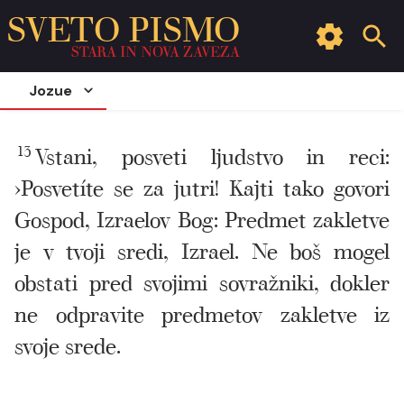
SVETO PISMO
STARA IN NOVA ZAVEZA
Jozue
13
Vstani, posveti ljudstvo in reci:
›Posvetíte se za jutri! Kajti tako govori
Gospod, Izraelov Bog: Predmet zakletve
je v tvoji sredi, Izrael. Ne boš mogel
obstati pred svojimi sovražniki, dokler
ne odpravite predmetov zakletve iz
svoje srede.