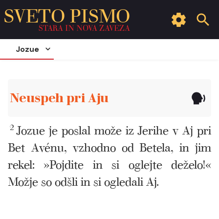
SVETO PISMO
STARA IN NOVA ZAVEZA
Jozue
Neuspeh pri Aju
2
Jozue je poslal može iz Jerihe v Aj pri
Bet Avénu, vzhodno od Betela, in jim
rekel: »Pojdite in si oglejte deželo!«
Možje so odšli in si ogledali Aj.