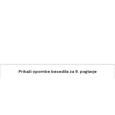
Prikaži
opombe besedila
za
9
. poglavje