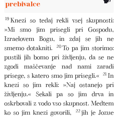
prebivalce
19
Knezi so tedaj rekli vsej skupnosti:
»Mi smo jim prisegli pri Gospodu,
Izraelovem Bogu, in zdaj se jih ne
smemo dotakniti.
20
To pa jim storimo:
pustili jih bomo pri življenju, da se ne
zgodi maščevanje nad nami zaradi
prisege, s katero smo jim prisegli.«
21
In
knezi so jim rekli: »Naj ostanejo pri
življenju.« Sekali pa so jim drva in
oskrbovali z vodo vso skupnost. Medtem
ko so jim knezi govorili,
22
jih je Jozue