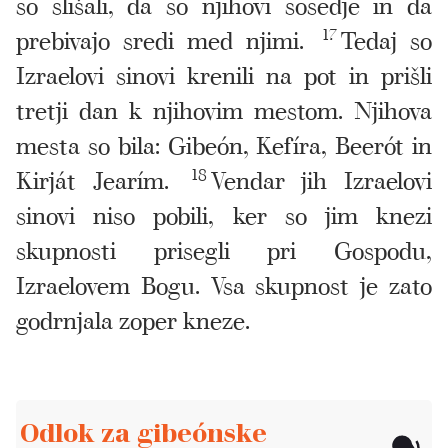
so slišali, da so njihovi sosedje in da
prebivajo sredi med njimi.
17
Tedaj so
Izraelovi sinovi krenili na pot in prišli
tretji dan k njihovim mestom. Njihova
mesta so bila: Gibeón, Kefíra, Beerót in
Kirját Jearím.
18
Vendar jih Izraelovi
sinovi niso pobili, ker so jim knezi
skupnosti prisegli pri Gospodu,
Izraelovem Bogu. Vsa skupnost je zato
godrnjala zoper kneze.
Odlok za gibeónske