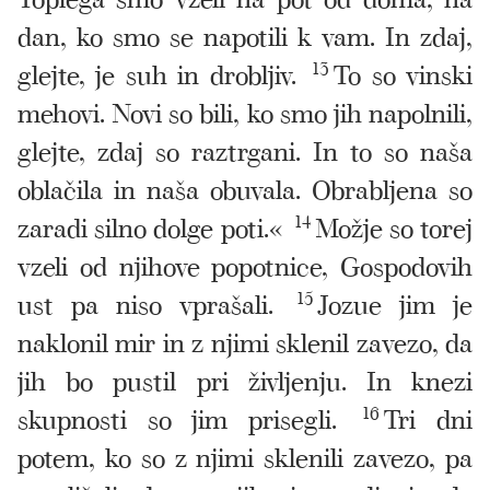
dan, ko smo se napotili k vam. In zdaj,
glejte, je suh in drobljiv.
13
To so vinski
mehovi. Novi so bili, ko smo jih napolnili,
glejte, zdaj so raztrgani. In to so naša
oblačila in naša obuvala. Obrabljena so
zaradi silno dolge poti.«
14
Možje so torej
vzeli od njihove popotnice, Gospodovih
ust pa niso vprašali.
15
Jozue jim je
naklonil mir in z njimi sklenil zavezo, da
jih bo pustil pri življenju. In knezi
skupnosti so jim prisegli.
16
Tri dni
potem, ko so z njimi sklenili zavezo, pa