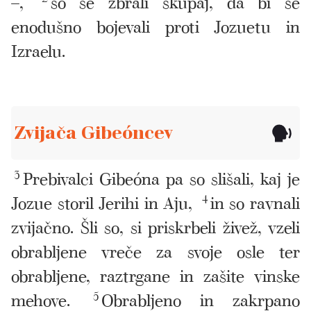
–,
so se zbrali skupaj, da bi se
enodušno bojevali proti Jozuetu in
Izraelu.
Zvijača Gibeóncev
3
Prebivalci Gibeóna pa so slišali, kaj je
Jozue storil Jerihi in Aju,
4
in so ravnali
zvijačno. Šli so, si priskrbeli živež, vzeli
obrabljene vreče za svoje osle ter
obrabljene, raztrgane in zašite vinske
mehove.
5
Obrabljeno in zakrpano