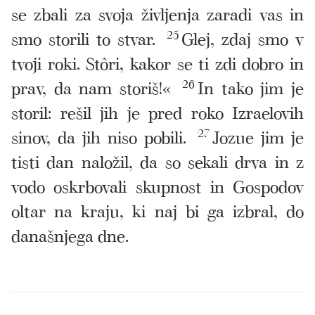
se zbali za svoja življenja zaradi vas in
smo storili to stvar.
25
Glej, zdaj smo v
tvoji roki. Stôri, kakor se ti zdi dobro in
prav, da nam storiš!«
26
In tako jim je
storil: rešil jih je pred roko Izraelovih
sinov, da jih niso pobili.
27
Jozue jim je
tisti dan naložil, da so sekali drva in z
vodo oskrbovali skupnost in Gospodov
oltar na kraju, ki naj bi ga izbral, do
današnjega dne.