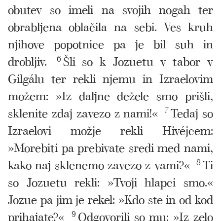
obutev so imeli na svojih nogah ter
obrabljena oblačila na sebi. Ves kruh
njihove popotnice pa je bil suh in
drobljiv.
6
Šli so k Jozuetu v tabor v
Gilgálu ter rekli njemu in Izraelovim
možem: »Iz daljne dežele smo prišli,
sklenite zdaj zavezo z nami!«
7
Tedaj so
Izraelovi možje rekli Hivéjcem:
»Morebiti pa prebivate sredi med nami,
kako naj sklenemo zavezo z vami?«
8
Ti
so Jozuetu rekli: »Tvoji hlapci smo.«
Jozue pa jim je rekel: »Kdo ste in od kod
prihajate?«
9
Odgovorili so mu: »Iz zelo