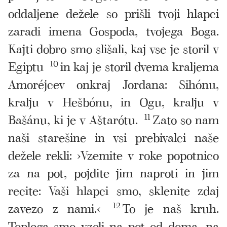
oddaljene dežele so prišli tvoji hlapci
zaradi imena Gospoda, tvojega Boga.
Kajti dobro smo slišali, kaj vse je storil v
Egiptu
10
in kaj je storil dvema kraljema
Amoréjcev onkraj Jordana: Sihónu,
kralju v Hešbónu, in Ogu, kralju v
Bašánu, ki je v Aštarótu.
11
Zato so nam
naši starešine in vsi prebivalci naše
dežele rekli: ›Vzemite v roke popotnico
za na pot, pojdite jim naproti in jim
recite: Vaši hlapci smo, sklenite zdaj
zavezo z nami.‹
12
To je naš kruh.
Toplega smo vzeli na pot od doma, na