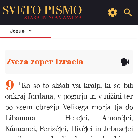
SVETO PISMO
STARA IN NOVA ZAVEZA
Jozue
Zveza zoper Izraela
1
Ko so to slišali vsi kralji, ki so bili
9
onkraj Jordana, v pogorju in v nižini ter
po vsem obrežju Vélikega morja tja do
Libanona – Hetejci, Amoréjci,
Kánaanci, Perizéjci, Hivéjci in Jebusejci
2