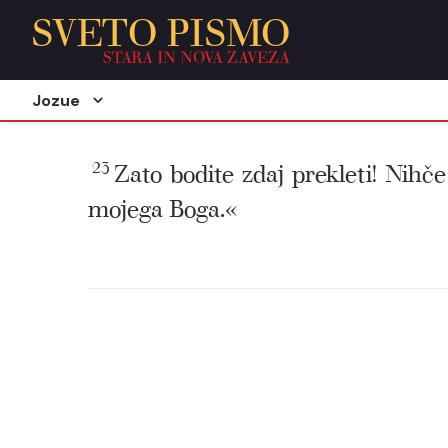
SVETO PISMO
STARA IN NOVA ZAVEZA
Jozue
23
Zato bodite zdaj prekleti! Nihč
mojega Boga.«