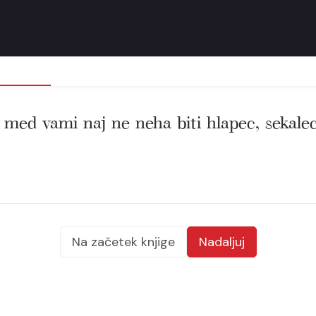
e med vami naj ne neha biti hlapec, sekalec
Na začetek knjige
Nadaljuj