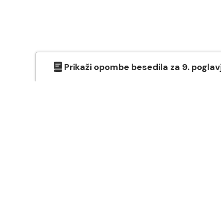
Prikaži
opombe besedila
za
9
. poglav
O SVETEM PISMU