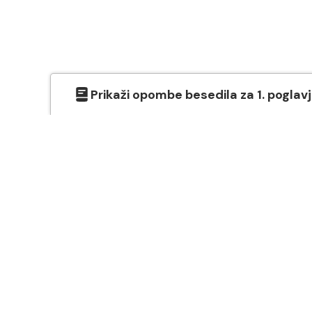
Prikaži
opombe besedila
za
1
. poglav
O SVETEM PISMU