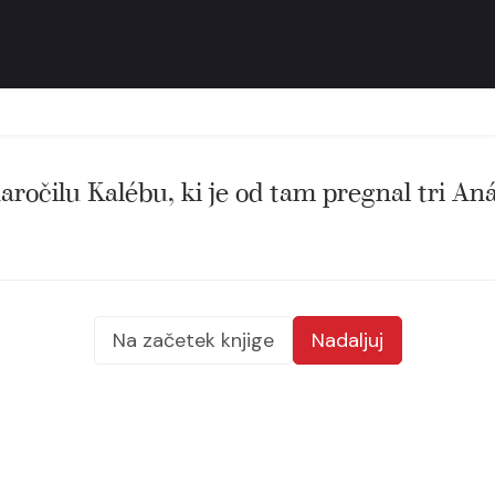
ročilu Kalébu, ki je od tam pregnal tri Aná
Na začetek knjige
Nadaljuj