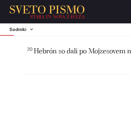
SVETO PISMO
STARA IN NOVA ZAVEZA
Sodniki
20
Hebrón so dali po Mojzesovem na