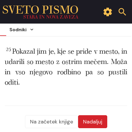
SVETO PISMO
STARA IN NOVA ZAVEZA
Sodniki
25
Pokazal jim je, kje se pride v mesto, in
udarili so mesto z ostrim mečem. Moža
in vso njegovo rodbino pa so pustili
oditi.
Na začetek knjige
Nadaljuj