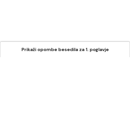
Prikaži
opombe besedila
za
1
. poglavje