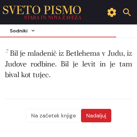
SVETO PISMO
STARA IN NOVA ZAVEZA
Sodniki
7
Bil je mladenič iz Betlehema v Judu, iz
Judove rodbine. Bil je levit in je tam
bival kot tujec.
Na začetek knjige
Nadaljuj