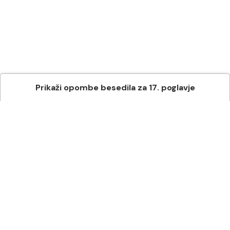
Prikaži
opombe besedila
za
17
. poglavje