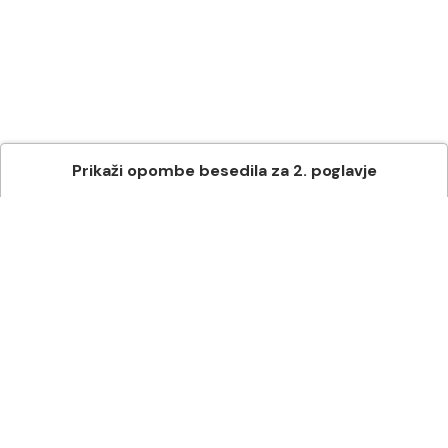
Prikaži
opombe besedila
za
2
. poglavje