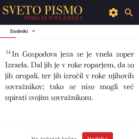
SVETO PISMO
STARA IN NOVA ZAVEZA
Sodniki
14
In Gospodova jeza se je vnela zoper
Izraela. Dal jih je v roke roparjem, da so
jih oropali, ter jih izročil v roke njihovih
sovražnikov; tako se niso mogli več
upirati svojim sovražnikom.