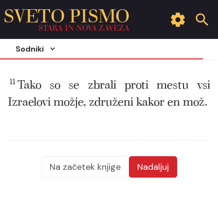
SVETO PISMO
STARA IN NOVA ZAVEZA
Sodniki
11
Tako so se zbrali proti mestu vsi
Izraelovi možje, združeni kakor en mož.
Na začetek knjige
Nadaljuj